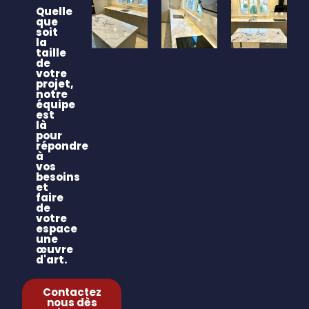
Quelle
que
soit
la
taille
de
votre
projet,
notre
équipe
est
là
pour
répondre
à
vos
besoins
et
faire
de
votre
espace
une
œuvre
d'art.
Contactez
nous dès