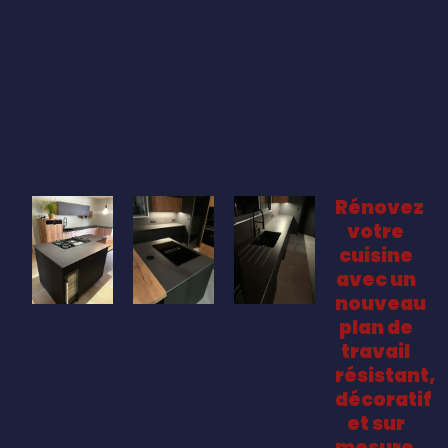
Rénovez
votre
cuisine
avec un
nouveau
plan de
travail
résistant,
décoratif
et sur
mesure.