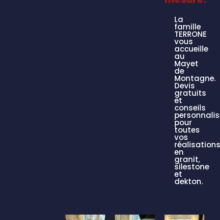
La
famille
TERRONE
vous
accueille
au
Mayet
de
Montagne.
Devis
gratuits
et
conseils
personnali
pour
toutes
vos
réalisation
en
granit,
silestone
et
dekton.